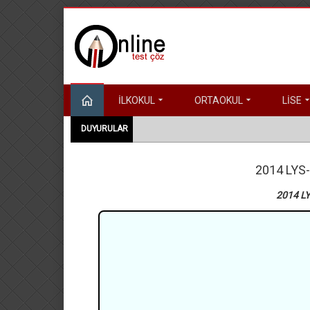
İLKOKUL
ORTAOKUL
LİSE
DUYURULAR
2014 LYS-
2014 LY