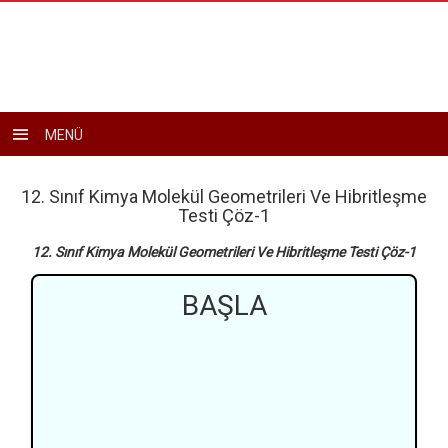
Toggle
MENÜ
navigation
12. Sınıf Kimya Molekül Geometrileri Ve Hibritleşme
Testi Çöz-1
12. Sınıf Kimya Molekül Geometrileri Ve Hibritleşme Testi Çöz-1
BAŞLA