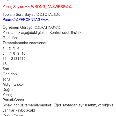
Yanlış Sayısı: %%WRONG_ANSWERS%%
Toplam Soru Sayısı: %%TOTAL%%
Puan:%%PERCENTAGE%%
Öğretmen Görüşü: %%RATING%%
Yanıtlarınız aşağıdaki gibidir. Kontrol edebilirsiniz.
Geri dön
Tamamlananlar işaretlendi.
1
2
3
4
5
6
7
8
9
10
11
12
13
14
15
16
Son
Geri dön
soru
Aldığınız skor
Doğru
Yanlış
Partial-Credit
Sınavı henüz tamamlamadınız. Eğer sayfadan ayrılırsanız, verdiğiniz
yanıtlar kaybolacak!
Doğru Cevap